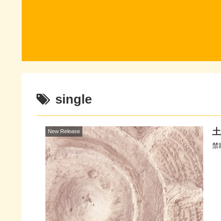
single
土
New Release
禁