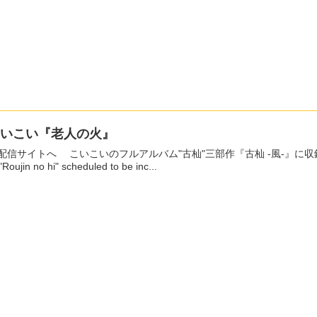
こいこい『老人の火』
いのフルアルバム"古杣"三部作『古杣 -風-』に収録予定の「老人の火」を先行配信リリース。 Pre-release
 "Roujin no hi" scheduled to be inc...