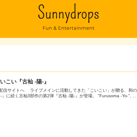
いこい『古杣 -陽-』
イブメインに活動してきた「こいこい」が贈る、和のテイストを盛り込んだポップなテクノアルバム。 『古杣
-陰-』に続く古杣3部作の第2弾『古杣 -陽-』が登場。 "Furusoma -Yo-", ...