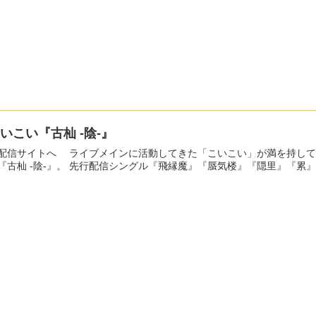
いこい『古杣 -陰-』
イブメインに活動してきた「こいこい」が満を持して贈る、和のテイストを盛り込んだポップなテクノアルバ
『古杣 -陰-』。 先行配信シングル『飛縁魔』『蜃気楼』『隠里』『累』『