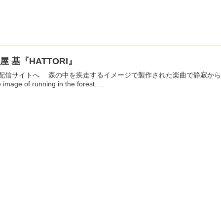
屋 基『HATTORI』
を疾走するイメージで製作された楽曲で静寂から動へサウンドが変化する。 This song was made with
e image of running in the forest. ...