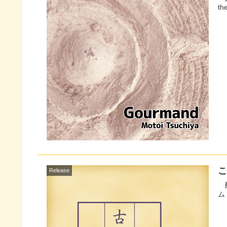
th
こ
Release
配信サイトへ ラ
ム