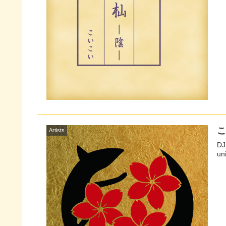
Artists
D
uni