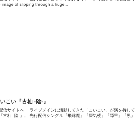
e image of slipping through a huge...
いこい『古杣 -陰-』
イブメインに活動してきた「こいこい」が満を持して贈る、和のテイストを盛り込んだポップなテクノアルバ
『古杣 -陰-』。 先行配信シングル『飛縁魔』『蜃気楼』『隠里』『累』『