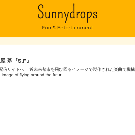
屋 基『S.F』
都市を飛び回るイメージで製作された楽曲で機械的なサウンドが交差する。 This song was made with
e image of flying around the futur...