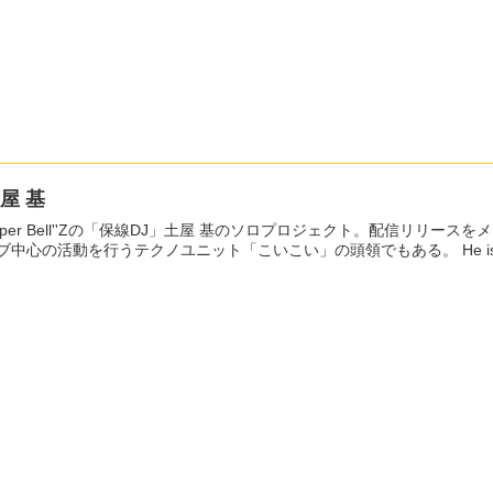
屋 基
uper Bell''Zの「保線DJ」土屋 基のソロプロジェクト。配信リリ
イブ中心の活動を行うテク