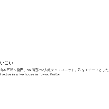
こいこい
J山本五郎左衛門、Vo.蒔那の2人組テクノユニット。和をモチーフとした楽曲で、東
t active in a live house in Tokyo. KoiKoi ...