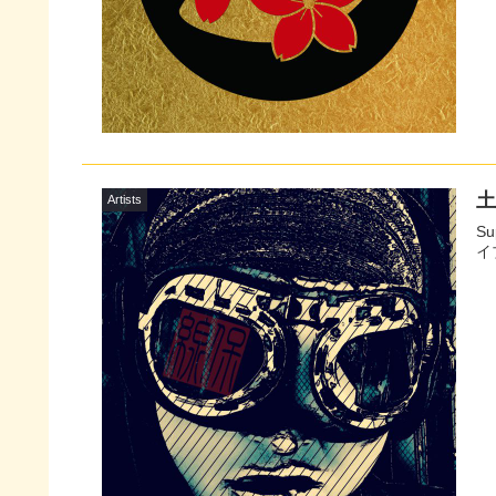
土
Artists
S