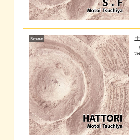
土
Release
配信サイトへ 森の中
th