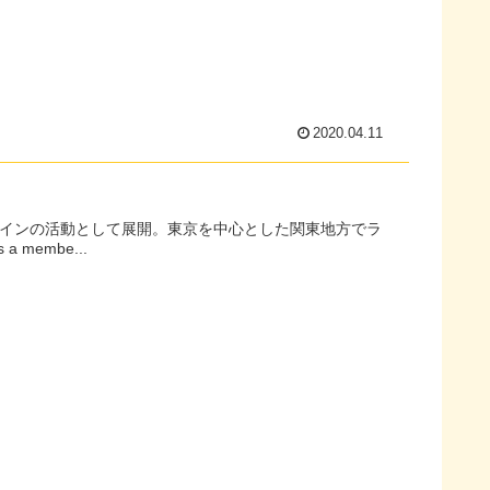
2020.04.11
ースをメインの活動として展開。東京を中心とした関東地方でラ
ノユニット「こいこい」の頭領でもある。 He is a membe...