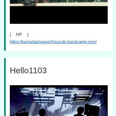
[ HP ]
https://kamaidamagoichisuzuki.bandcamp.com/
Hello1103