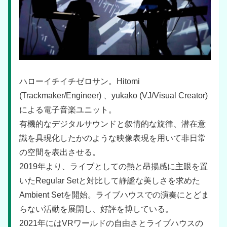
ハローイチイチゼロサン。Hitomi
(Trackmaker/Engineer) 、yukako (VJ/Visual Creator)
による電子音楽ユニット。
有機的なデジタルサウンドと叙情的な旋律、潜在意
識を具現化したかのような映像表現を用いて非日常
の空間を表出させる。
2019年より、ライブとしての熱と昂揚感に主眼を置
いたRegular Setと対比して静謐な美しさを求めた
Ambient Setを開始。ライブハウスでの演奏にとどま
らない活動を展開し、好評を博している。
2021年にはVRワールドの自由さとライブハウスの