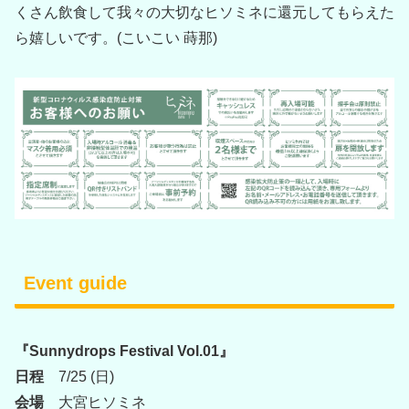
くさん飲食して我々の大切なヒソミネに還元してもらえた
ら嬉しいです。(こいこい 蒔那)
Event guide
『Sunnydrops Festival Vol.01』
日程
7/25 (日)
会場
大宮ヒソミネ