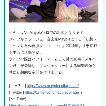
※今回はVo.Maypleソロでの出演となります
メイプルコラージュ…音楽家Maypleによる「幻想メ
ルヘン系自作自演ソロユニット」2014年より東京都
を中心に活動開始。
ライブの際はパフォーマーとして謎の妖精「メルヘ
ン君」が登場し、プロジェクターによる同期映像と
共に幻想的な空間を作り上げる。
[ HP ]
https://www.mayplecollage.net/
[ Twitter ]
https://twitter.com/mayplecollage_i
[YouTube]
https://www.youtube.com/channel/UCEBAXJ-