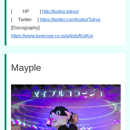
[ HP ]
http://koikoi.tokyo/
[ Twitter ]
https://twitter.com/koikoiTokyo
[Discography]
https://www.tunecore.co.jp/artists/KoiKoi
Mayple