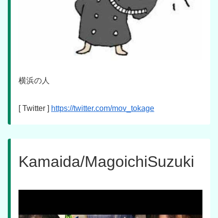
横浜の人
[ Twitter ]
https://twitter.com/mov_tokage
Kamaida/MagoichiSuzuki